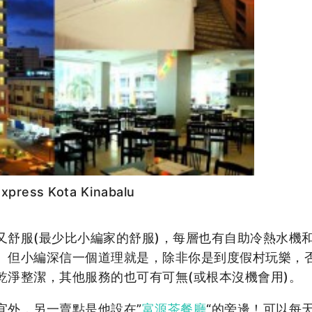
 Express Kota Kinabalu
又舒服(最少比小編家的舒服)，每層也有自助冷熱水機
。但小編深信一個道理就是，除非你是到度假村玩樂，
乾淨整潔，其他服務的也可有可無(或根本沒機會用)。
宜外，另一賣點是他設在”
富源茶餐廳
“的旁邊！可以每