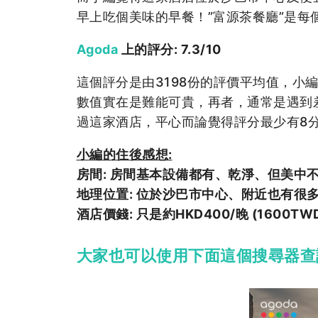
早上吃個美味的早餐！”富源茶餐廳”是每
Agoda
上的評分: 7.3/10
這個評分是由3198份的評價平均值，小
數值實在是難能可貴，再者，通常是遇到
過這家酒店，平心而論覺得評分最少有8
小編的住後感想:
房間:
房間基本設備都有、乾淨、但美中
地理位置:
位於沙巴市中心、附近也有很
酒店價錢:
只是約HKD400/晚 (160
大家也可以使用下面這個搜尋器查詢Cit