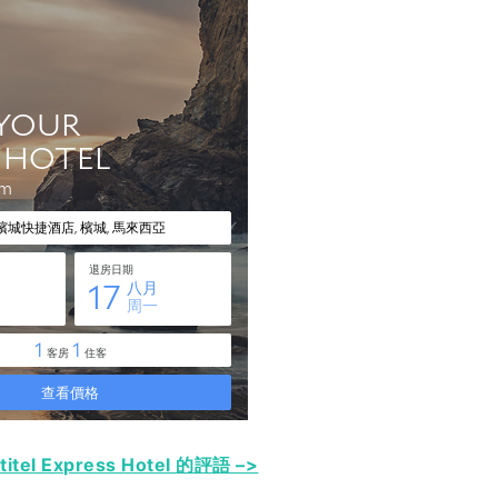
tel Express Hotel 的評語 –>