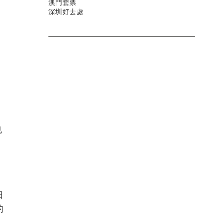
澳門套票
深圳好去處
也
日
的