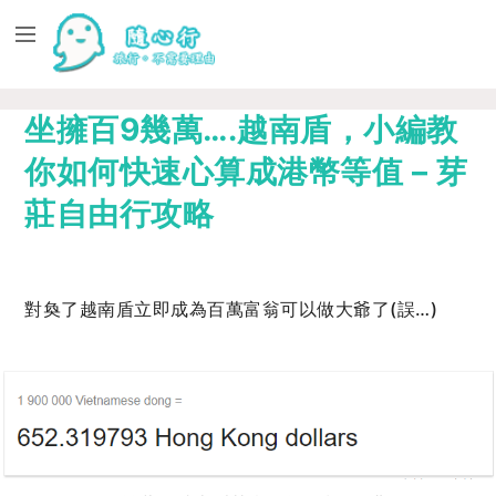
坐擁百9幾萬….越南盾，小編教
你如何快速心算成港幣等值 – 芽
莊自由行攻略
對奐了越南盾立即成為百萬富翁可以做大爺了(誤…)