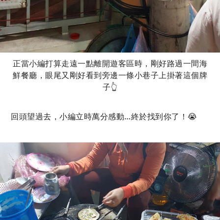
正當小編打算走遠一點離開遊客區時，剛好路過一間海
鮮餐廳，眼尾又剛好看到旁邊一條小巷子上掛著這個牌
子👆
回頭望過去，小編立時萬分感動…終於找到你了！😭