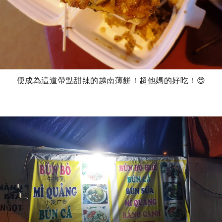
便成為這道帶點甜辣的越南薄餅！超他媽的好吃！😍