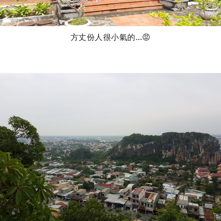
方丈份人很小氣的…😡