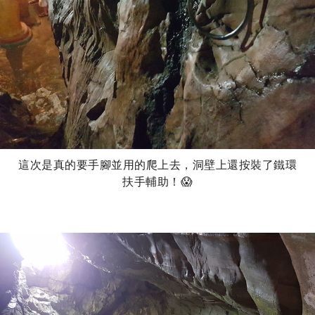
這次是真的要手腳並用的爬上去，洞壁上還按裝了鐵環
扶手輔助！😱