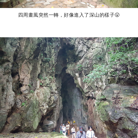
四周畫風突然一轉，好像進入了深山的樣子😮