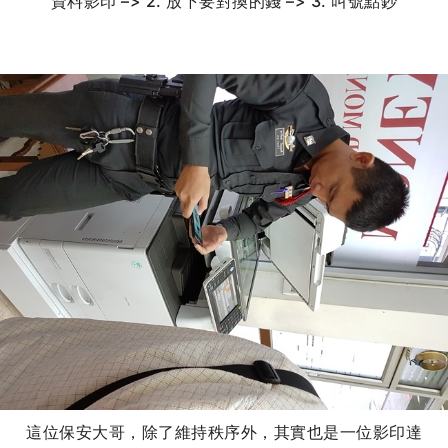
資料影印 –> 2. 放下要對換的錢 –> 3. 叫號點鈔
這位保安大哥，除了維持秩序外，其實也是一位影印達