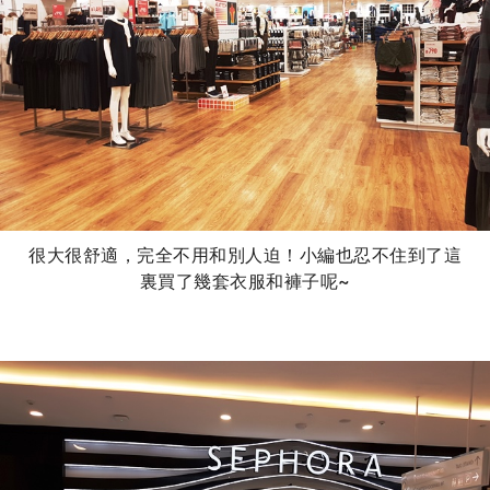
很大很舒適，完全不用和別人迫！小編也忍不住到了這
裏買了幾套衣服和褲子呢~