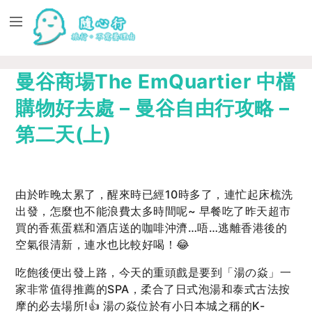
曼谷商場The EmQuartier 中檔
購物好去處 – 曼谷自由行攻略 –
第二天(上)
由於昨晚太累了，醒來時已經10時多了，連忙起床梳洗
出發，怎麼也不能浪費太多時間呢~ 早餐吃了昨天超市
買的香蕉蛋糕和酒店送的咖啡沖濟…唔…逃離香港後的
空氣很清新，連水也比較好喝！😂
吃飽後便出發上路，今天的重頭戲是要到「湯の焱」一
家非常值得推薦的SPA，柔合了日式泡湯和泰式古法按
摩的必去場所!👍 湯の焱位於有小日本城之稱的K-