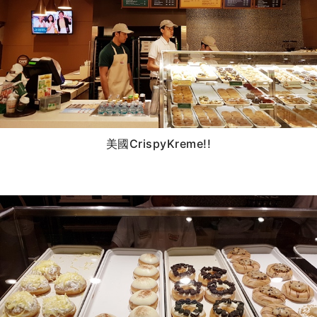
美國CrispyKreme!!