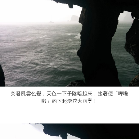
突發風雲色變，天色一下子陰暗起來，接著便「嘩啦
啦」的下起滂沱大雨☔！