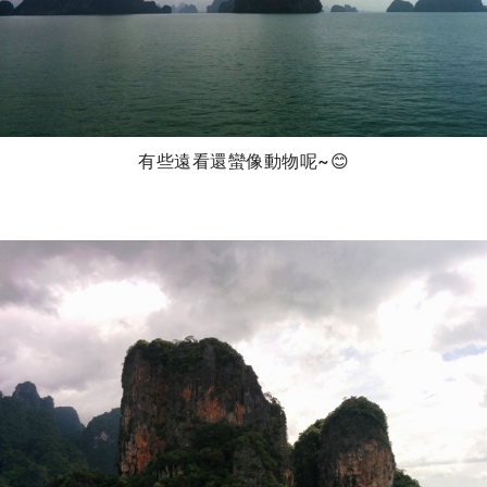
有些遠看還蠻像動物呢~😊