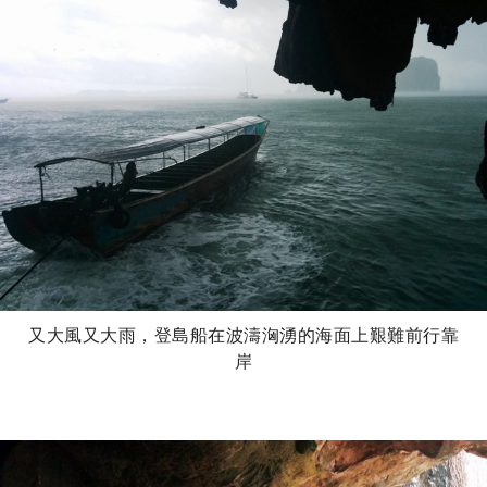
又大風又大雨，登島船在波濤洶湧的海面上艱難前行靠
岸