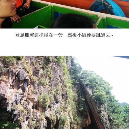
登島船就這樣撞在一旁，然後小編便要跳過去~