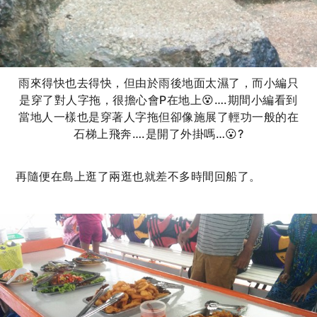
雨來得快也去得快，但由於雨後地面太濕了，而小編只
是穿了對人字拖，很擔心會P在地上😵….期間小編看到
當地人一樣也是穿著人字拖但卻像施展了輕功一般的在
石梯上飛奔….是開了外掛嗎…😮?
再隨便在島上逛了兩逛也就差不多時間回船了。