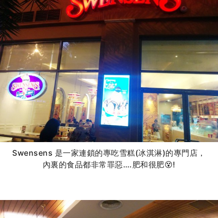
Swensens 是一家連鎖的專吃雪糕(冰淇淋)的專門店，
內裏的食品都非常罪惡….肥和很肥😵!