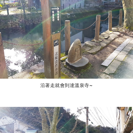
沿著走就會到達溫泉寺~