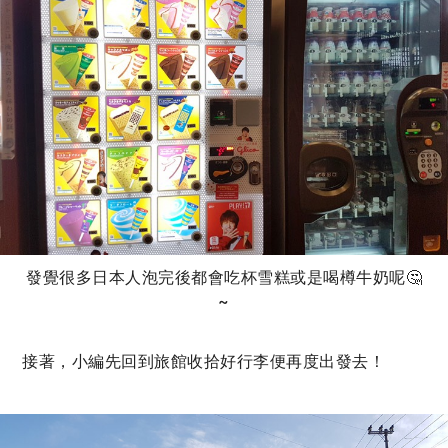
發覺很多日本人泡完後都會吃杯雪糕或是喝樽牛奶呢🤔
~
接著，小編先回到旅館收拾好行李便再度出發去！