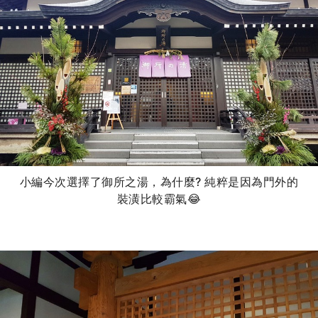
小編今次選擇了御所之湯，為什麼? 純粹是因為門外的
裝潢比較霸氣😂