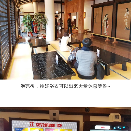
泡完後，換好浴衣可以出來大堂休息等侯~