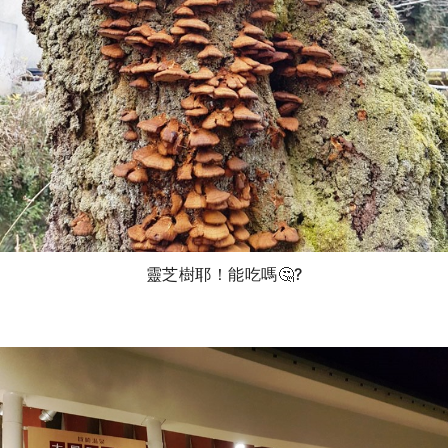
靈芝樹耶！能吃嗎🤔?