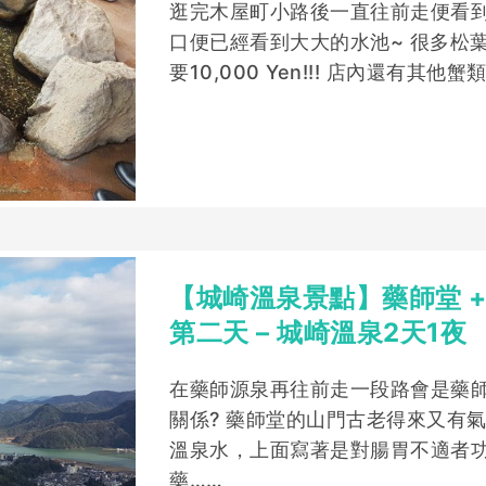
逛完木屋町小路後一直往前走便看
口便已經看到大大的水池~ 很多松
要10,000 Yen!!! 店內還有其
【城崎溫泉景點】藥師堂 +
第二天 – 城崎溫泉2天1夜
在藥師源泉再往前走一段路會是藥師
關係? 藥師堂的山門古老得來又有
溫泉水，上面寫著是對腸胃不適者
藥……