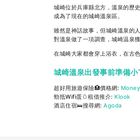
城崎位於兵庫縣北方，溫泉的歷史
成為了現在的城崎溫泉區。
雖然是神話故事，但城崎溫泉的人
對溫泉做了一項調查，城崎温泉
在城崎大家都會穿上浴衣，在古
城崎溫泉出發事前準備小Ti
超好用旅遊保險🏥價格網:
Money
勁抵Wifi蛋🥚租借推介:
Klook
酒店住宿🛌搜尋網:
Agoda