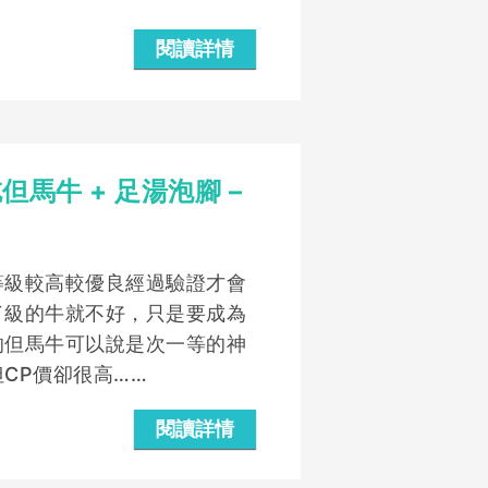
閱讀詳情
馬牛 + 足湯泡腳 –
等級較高較優良經過驗證才會
了級的牛就不好，只是要成為
的但馬牛可以說是次一等的神
CP價卻很高……
閱讀詳情