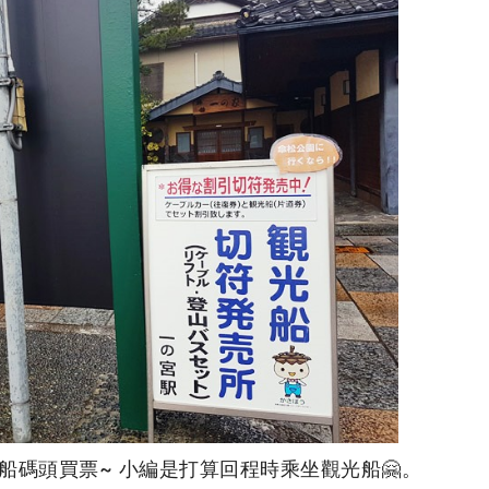
船碼頭買票~ 小編是打算回程時乘坐觀光船🤗。