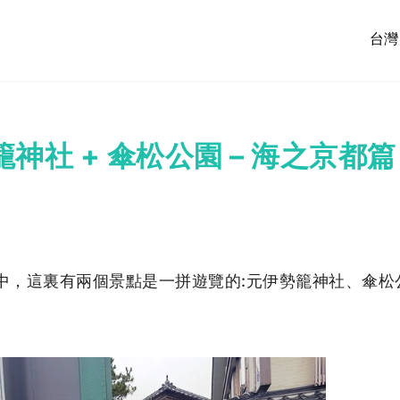
台灣
社 + 傘松公園 – 海之京都篇
中，這裏有兩個景點是一拼遊覽的:元伊勢籠神社、傘松